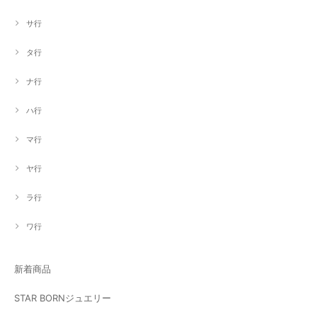
サ行
タ行
ナ行
ハ行
マ行
ヤ行
ラ行
ワ行
新着商品
STAR BORNジュエリー