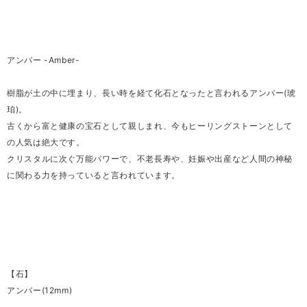
アンバー -Amber-
樹脂が土の中に埋まり、長い時を経て化石となったと言われるアンバー(琥
珀)。
古くから富と健康の宝石として親しまれ、今もヒーリングストーンとして
の人気は絶大です。
クリスタルに次ぐ万能パワーで、不老長寿や、妊娠や出産など人間の神秘
に関わる力を持っていると言われています。
【石】
アンバー(12mm)