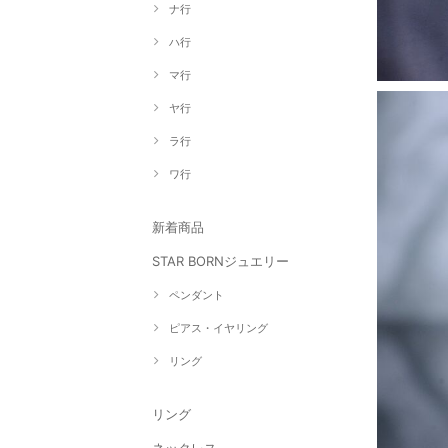
ナ行
ハ行
マ行
ヤ行
ラ行
ワ行
新着商品
STAR BORNジュエリー
ペンダント
ピアス・イヤリング
リング
リング