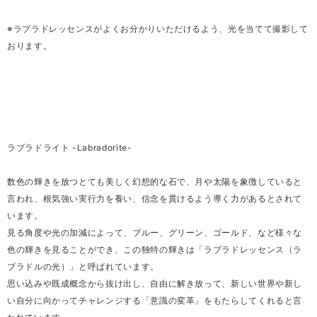
※ラブラドレッセンスがよくお分かりいただけるよう、光を当てて撮影して
おります。
ラブラドライト -Labradorite-
数色の輝きを放つとても美しく幻想的な石で、月や太陽を象徴していると
言われ、根気強い実行力を養い、信念を貫けるよう導く力があるとされて
います。
見る角度や光の加減によって、ブルー、グリーン、ゴールド、など様々な
色の輝きを見ることができ、この独特の輝きは「ラブラドレッセンス（ラ
ブラドルの光）」と呼ばれています。
思い込みや既成概念から抜け出し、自由に解き放って、新しい世界や新し
い自分に向かってチャレンジする「意識の変革」をもたらしてくれると言