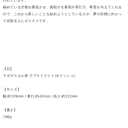
われています。
秘めている才能を開花させ、挑戦する勇気や実行力、希望を与えてくれる
ので、これから新しいことを始めようとしている人や、夢や目標に向かっ
て頑張る人にオススメです。
【石】
マダガスカル産 ラブラドライト(ポリッシュ)
【サイズ】
幅:約109mm / 奥行:約43mm / 高さ:約122mm
【重さ】
798g