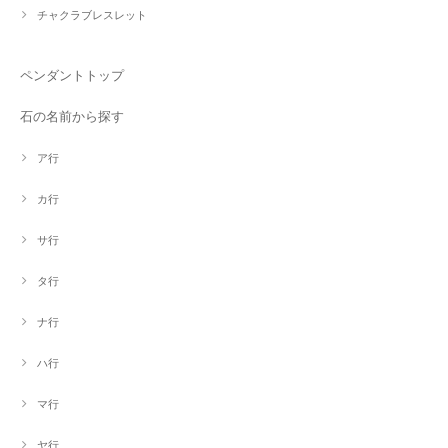
チャクラブレスレット
ペンダントトップ
石の名前から探す
ア行
カ行
サ行
タ行
ナ行
ハ行
マ行
ヤ行