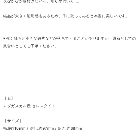
夜なかなか寝付けない方、眠りが浅い方に。
結晶が大きく透明感もあるため、手に取ってみると本当に美しいです。
※強く触ると小さな破片などが落ちてくることがありますが、原石としての
風合いとしてご了承ください。
【石】
マダガスカル産 セレスタイト
【サイズ】
幅:約110mm / 奥行:約97mm / 高さ:約68mm