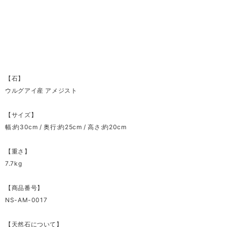
【石】
ウルグアイ産 アメジスト
【サイズ】
幅:約30cm / 奥行:約25cm / 高さ:約20cm
【重さ】
7.7kg
【商品番号】
NS-AM-0017
【天然石について】