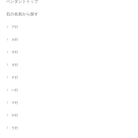
ペンダントトップ
石の名前から探す
ア行
カ行
サ行
タ行
ナ行
ハ行
マ行
ヤ行
ラ行