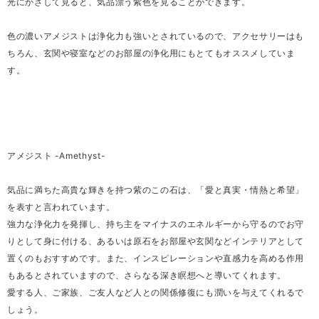
光にかざして見ると、気品漂う紫色を見ることができます。
色の濃いアメジストは浄化力も強いとされているので、アクセサリーはも
ちろん、玄関や寝室などのお部屋の浄化用にもとてもオススメしていま
す。
アメジスト -Amethyst-
気品に満ちた高貴な輝きを持つ紫のこの石は、「愛と真実・情熱と希望」
を表すと言われています。
強力な浄化力を発揮し、持ち主をマイナスのエネルギーから守るのでお守
りとして身に付ける、あるいは原石をお部屋や玄関などインテリアとして
置くのもおすすめです。また、インスピレーションや直感力を高める作用
もあるとされていますので、さらなる深き瞑想へと導いてくれます。
愛する人、ご家族、ご友人など人との関係修復にも潤いを与えてくれるで
しょう。