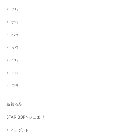
タ行
ナ行
ハ行
マ行
ヤ行
ラ行
ワ行
新着商品
STAR BORNジュエリー
ペンダント