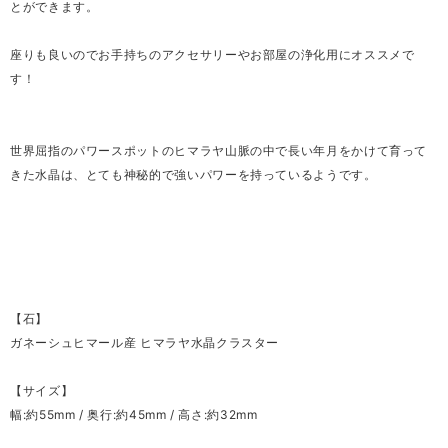
とができます。
座りも良いのでお手持ちのアクセサリーやお部屋の浄化用にオススメで
す！
世界屈指のパワースポットのヒマラヤ山脈の中で長い年月をかけて育って
きた水晶は、とても神秘的で強いパワーを持っているようです。
【石】
ガネーシュヒマール産 ヒマラヤ水晶クラスター
【サイズ】
幅:約55mm / 奥行:約45mm / 高さ:約32mm