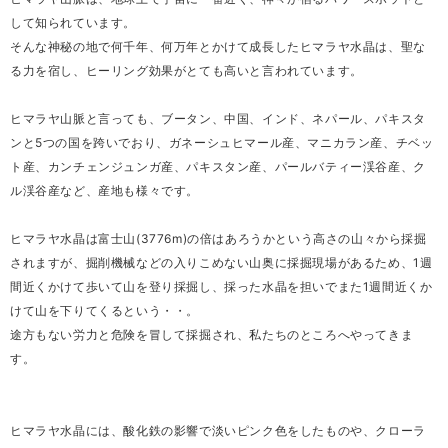
して知られています。
そんな神秘の地で何千年、何万年とかけて成長したヒマラヤ水晶は、聖な
る力を宿し、ヒーリング効果がとても高いと言われています。
ヒマラヤ山脈と言っても、ブータン、中国、インド、ネパール、パキスタ
ンと5つの国を跨いでおり、ガネーシュヒマール産、マニカラン産、チベッ
ト産、カンチェンジュンガ産、パキスタン産、パールバティー渓谷産、ク
ル渓谷産など、産地も様々です。
ヒマラヤ水晶は富士山(3776m)の倍はあろうかという高さの山々から採掘
されますが、掘削機械などの入りこめない山奥に採掘現場があるため、1週
間近くかけて歩いて山を登り採掘し、採った水晶を担いでまた1週間近くか
けて山を下りてくるという・・。
途方もない労力と危険を冒して採掘され、私たちのところへやってきま
す。
ヒマラヤ水晶には、酸化鉄の影響で淡いピンク色をしたものや、クローラ