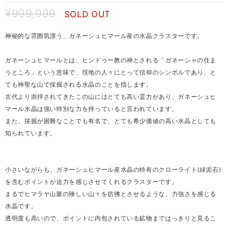
¥999,999
SOLD OUT
神秘的な雰囲気漂う、ガネーシュヒマール産の水晶クラスターです。
ガネーシュヒマールとは、ヒンドゥー教の神とされる「ガネーシャの住ま
うところ」という意味で、現地の人々にとって信仰のシンボルであり、と
ても神聖な山で採掘される水晶のことを指します。
古代より崇拝されてきたこの山にはとても高い霊力があり、ガネーシュヒ
マール水晶は強い特別な力を持っていると言われています。
また、採掘が困難なことでも有名で、とても希少価値の高い水晶としても
知られています。
小さいながらも、ガネーシュヒマール産水晶の特有のクローライト(緑泥石)
を含むポイントが迫力を感じさせてくれるクラスターです。
まるでヒマラヤ山脈の険しい山々を彷彿とさせるような、力強さを感じる
水晶です。
透明度も高いので、ポイントに内包されている鉱物まではっきりと見るこ