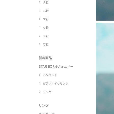
ナ行
ハ行
マ行
ヤ行
ラ行
ワ行
新着商品
STAR BORNジュエリー
ペンダント
ピアス・イヤリング
リング
リング