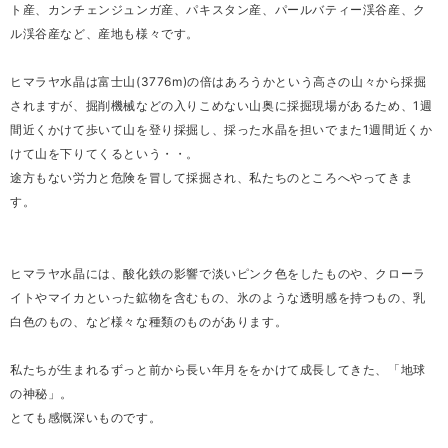
ト産、カンチェンジュンガ産、パキスタン産、パールバティー渓谷産、ク
ル渓谷産など、産地も様々です。
ヒマラヤ水晶は富士山(3776m)の倍はあろうかという高さの山々から採掘
されますが、掘削機械などの入りこめない山奥に採掘現場があるため、1週
間近くかけて歩いて山を登り採掘し、採った水晶を担いでまた1週間近くか
けて山を下りてくるという・・。
途方もない労力と危険を冒して採掘され、私たちのところへやってきま
す。
ヒマラヤ水晶には、酸化鉄の影響で淡いピンク色をしたものや、クローラ
イトやマイカといった鉱物を含むもの、氷のような透明感を持つもの、乳
白色のもの、など様々な種類のものがあります。
私たちが生まれるずっと前から長い年月ををかけて成長してきた、「地球
の神秘」。
とても感慨深いものです。