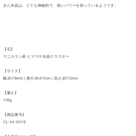
きた水晶は、とても神秘的で、強いパワーを持っているようです。
【石】
マニカラン産 ヒマラヤ水晶クラスター
【サイズ】
幅:約79mm / 奥行:約47mm / 高さ:約72mm
【重さ】
119g
【商品番号】
CL-HI-0019