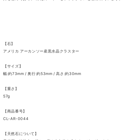
【石】
アメリカ アーカンソー産黒水晶クラスター
【サイズ】
幅:約73mm / 奥行:約53mm / 高さ:約30mm
【重さ】
57g
【商品番号】
CL-AR-0044
【天然石について】