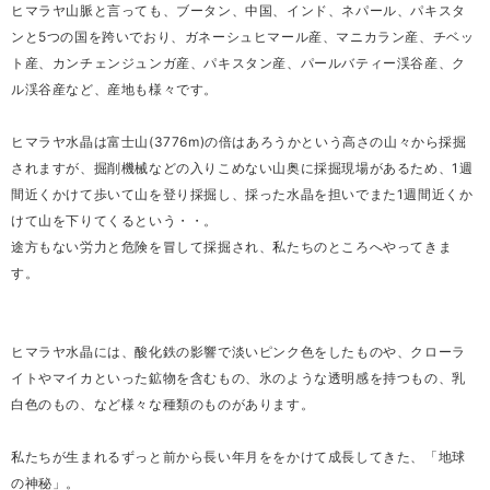
ヒマラヤ山脈と言っても、ブータン、中国、インド、ネパール、パキスタ
ンと5つの国を跨いでおり、ガネーシュヒマール産、マニカラン産、チベッ
ト産、カンチェンジュンガ産、パキスタン産、パールバティー渓谷産、ク
ル渓谷産など、産地も様々です。
ヒマラヤ水晶は富士山(3776m)の倍はあろうかという高さの山々から採掘
されますが、掘削機械などの入りこめない山奥に採掘現場があるため、1週
間近くかけて歩いて山を登り採掘し、採った水晶を担いでまた1週間近くか
けて山を下りてくるという・・。
途方もない労力と危険を冒して採掘され、私たちのところへやってきま
す。
ヒマラヤ水晶には、酸化鉄の影響で淡いピンク色をしたものや、クローラ
イトやマイカといった鉱物を含むもの、氷のような透明感を持つもの、乳
白色のもの、など様々な種類のものがあります。
私たちが生まれるずっと前から長い年月ををかけて成長してきた、「地球
の神秘」。