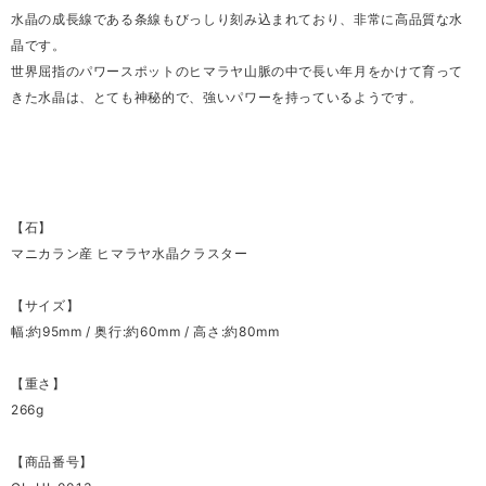
水晶の成長線である条線もびっしり刻み込まれており、非常に高品質な水
晶です。
世界屈指のパワースポットのヒマラヤ山脈の中で長い年月をかけて育って
きた水晶は、とても神秘的で、強いパワーを持っているようです。
【石】
マニカラン産 ヒマラヤ水晶クラスター
【サイズ】
幅:約95mm / 奥行:約60mm / 高さ:約80mm
【重さ】
266g
【商品番号】