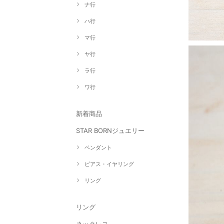
ナ行
ハ行
マ行
ヤ行
ラ行
ワ行
新着商品
STAR BORNジュエリー
ペンダント
ピアス・イヤリング
リング
リング