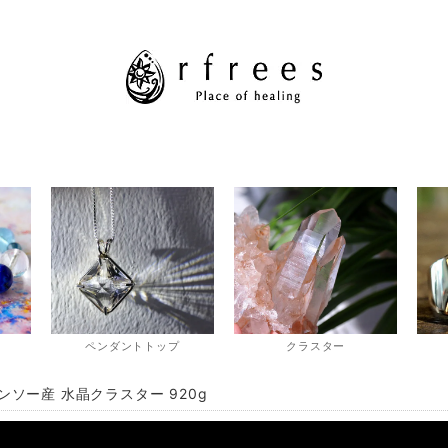
ペンダントトップ
クラスター
ンソー産 水晶クラスター 920g