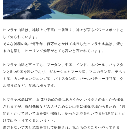
ヒマラヤ山脈は、地球上で宇宙に一番近く、神々が宿るパワースポットと
して知られています。
そんな神秘の地で何千年、何万年とかけて成長したヒマラヤ水晶は、聖な
る力を宿し、ヒーリング効果がとても高いと言われています。
ヒマラヤ山脈と言っても、ブータン、中国、インド、ネパール、パキスタ
ンと5つの国を跨いでおり、ガネーシュヒマール産、マニカラン産、チベッ
ト産、カンチェンジュンガ産、パキスタン産、パールバティー渓谷産、ク
ル渓谷産など、産地も様々です。
ヒマラヤ水晶は富士山(3776m)の倍はあろうかという高さの山々から採掘
されますが、掘削機械などの入りこめない山奥に採掘現場があるため、1週
間近くかけて歩いて山を登り採掘し、採った水晶を担いでまた1週間近くか
けて山を下りてくるという・・。
途方もない労力と危険を冒して採掘され、私たちのところへやってきま