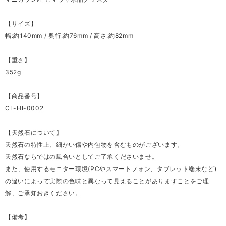
【サイズ】
幅:約140mm / 奥行:約76mm / 高さ:約82mm
【重さ】
352g
【商品番号】
CL-HI-0002
【天然石について】
天然石の特性上、細かい傷や内包物を含むものがございます。
天然石ならではの風合いとしてご了承くださいませ。
また、使用するモニター環境(PCやスマートフォン、タブレット端末など)
の違いによって実際の色味と異なって見えることがありますことをご理
解、ご承知おきください。
【備考】