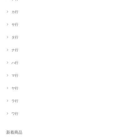
カ行
サ行
タ行
ナ行
ハ行
マ行
ヤ行
ラ行
ワ行
新着商品