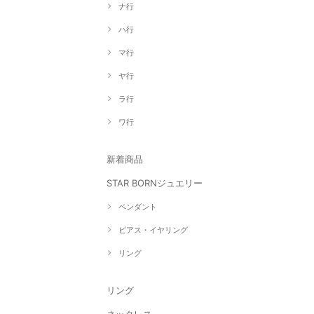
ナ行
ハ行
マ行
ヤ行
ラ行
ワ行
新着商品
STAR BORNジュエリー
ペンダント
ピアス・イヤリング
リング
リング