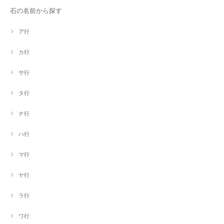
石の名前から探す
ア行
カ行
サ行
タ行
ナ行
ハ行
マ行
ヤ行
ラ行
ワ行