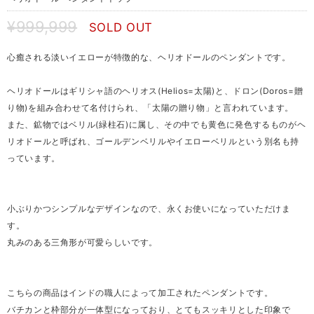
¥999,999
SOLD OUT
心癒される淡いイエローが特徴的な、ヘリオドールのペンダントです。
ヘリオドールはギリシャ語のヘリオス(Helios=太陽)と、ドロン(Doros=贈
り物)を組み合わせて名付けられ、「太陽の贈り物」と言われています。
また、鉱物ではベリル(緑柱石)に属し、その中でも黄色に発色するものがヘ
リオドールと呼ばれ、ゴールデンベリルやイエローベリルという別名も持
っています。
小ぶりかつシンプルなデザインなので、永くお使いになっていただけま
す。
丸みのある三角形が可愛らしいです。
こちらの商品はインドの職人によって加工されたペンダントです。
バチカンと枠部分が一体型になっており、とてもスッキリとした印象で