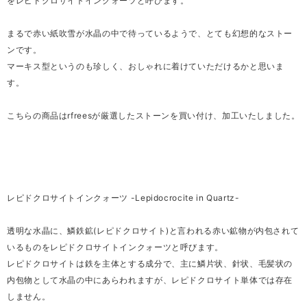
をレピドクロサイトインクォーツと呼びます。
まるで赤い紙吹雪が水晶の中で待っているようで、とても幻想的なストー
ンです。
マーキス型というのも珍しく、おしゃれに着けていただけるかと思いま
す。
こちらの商品はrfreesが厳選したストーンを買い付け、加工いたしました。
レピドクロサイトインクォーツ -Lepidocrocite in Quartz-
透明な水晶に、鱗鉄鉱(レピドクロサイト)と言われる赤い鉱物が内包されて
いるものをレピドクロサイトインクォーツと呼びます。
レピドクロサイトは鉄を主体とする成分で、主に鱗片状、針状、毛髪状の
内包物として水晶の中にあらわれますが、レピドクロサイト単体では存在
しません。