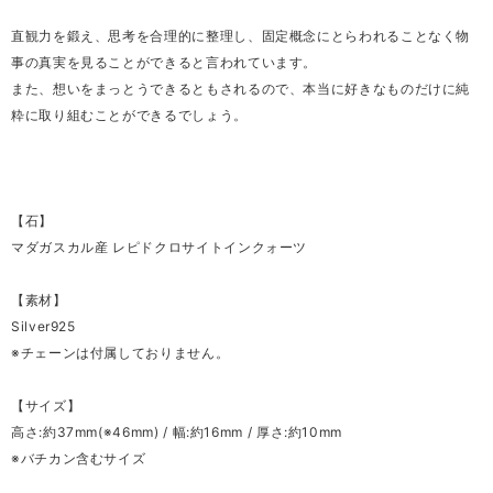
直観力を鍛え、思考を合理的に整理し、固定概念にとらわれることなく物
事の真実を見ることができると言われています。
また、想いをまっとうできるともされるので、本当に好きなものだけに純
粋に取り組むことができるでしょう。
【石】
マダガスカル産 レピドクロサイトインクォーツ
【素材】
Silver925
※チェーンは付属しておりません。
【サイズ】
高さ:約37mm(※46mm) / 幅:約16mm / 厚さ:約10mm
※バチカン含むサイズ