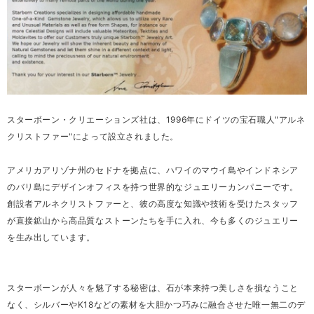
スターボーン・クリエーションズ社は、1996年にドイツの宝石職人"アルネ
クリストファー"によって設立されました。
アメリカアリゾナ州のセドナを拠点に、ハワイのマウイ島やインドネシア
のバリ島にデザインオフィスを持つ世界的なジュエリーカンパニーです。
創設者アルネクリストファーと、彼の高度な知識や技術を受けたスタッフ
が直接鉱山から高品質なストーンたちを手に入れ、今も多くのジュエリー
を生み出しています。
スターボーンが人々を魅了する秘密は、石が本来持つ美しさを損なうこと
なく、シルバーやK18などの素材を大胆かつ巧みに融合させた唯一無二のデ