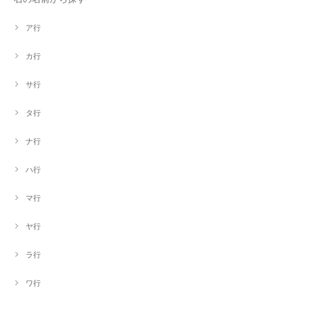
ア行
カ行
サ行
タ行
ナ行
ハ行
マ行
ヤ行
ラ行
ワ行