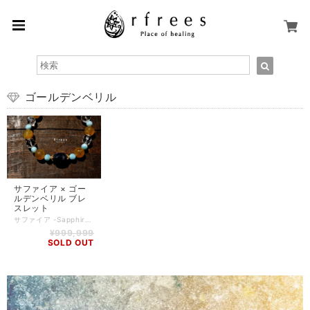
ゴールデンベリル
サファイア × ゴー
ルデンベリル ブレ
スレット
サファイア -Sapphire- 「知恵・愛・美をもたらす奇跡の宝石」と言われるサファイアは、真実をあらわし、冷静さを授けてくれるとされています。 邪念を振り払い、自分がやり遂げなければならないことに集中させてくれる効果もあるとされ、持ち主の外見的、内面的美しさを引き出すほか、惰性に流されない自己の確立、組織力強化にも威力を発揮してくれると言われています。 ゴールデンベリル -Golden Beryl- ベリルとはグループ名の総称で、混入する微量の成分によって多くの色と種類を生み出します。 全ての色に共通するのは、必要のあることだけを行うように導くパワーをもつこと。例えば、一歩踏み出す前から欠課を分析し、物事を悪い方へ考える、ストレスにまかせた無意味な行動など、持ち主の成長を阻害する思考をブロックしてくれると言われています。 また、「ゴールデンベリル」は、太陽のような明るさで絶望を消し、希望と勇気、自信を忘れないように持ち主を常に励ましてくれるとされています。 【石】 サファイア(11mm×13mmカット)、ゴールデンベリル(10mm)、ラリマー(6mm)、スターカット水晶(10mm) 【素材】 シリコンゴム 【サイズ】 内周16.5cm 【調整可能サイズ:16cm、16.5cm、17cm】 ※±5mmはゴムの締め方で調整可能です。上記以外のサイズをご希望の方は、一度ご相談ください。 ※若干誤差が生じる可能性がありますので、予めご了承ください。 【商品番号】 BL-RF-0058 【天然石について】 天然石の特性上、細かい傷や内包物を含むものがございます。 天然石ならではの風合いとしてご了承くださいませ。 また、使用するモニター環境(PCやスマートフォン、タブレット端末など)の違いによって実際の色味と異なって見えることがありますことをご理解、ご承知おきください。 【備考】 店舗にて同時販売しているため、タイミングによりご注文頂きました商品が在庫切れとなる場合もございます。その場合は、メールにてご連絡差し上げますので、予めご了承ください。 また、SoldOutとなっている商品(おもにブレスレット)も、在庫状況によっては同じようにお作りすることも可能な場合がございますので、ご相談ください。
¥999,999
SOLD OUT