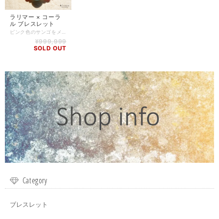
ラリマー × コーラ
ル ブレスレット
ピンク色のサンゴをメインに、ラリマーを組み合わせました。 安定した結婚生活へと導き、いつまでも可愛らしくありたい女性へオススメのブレスレットです。 ラリマー -Larimar- 愛と平和を象徴し、やすらぎと慈悲を心の中にはぐくむと言われています。 三大ヒーリングストーンの一つに位置付けされ、澄み切った青空と雲を連想させるその外見は、数あるパワーストーンの中でも絶大の人気を誇ります。 静かで落ち着いた、人を寄せつけやすい雰囲気をかもし出すと言われ、コミュニケーション能力を高めて、素直で優しい言葉や態度を引き出し、友人や家族、恋人との間に、愛に満ちた豊かな関係を築けるよう導いてくれるでしょう。 コーラル -Coral- 日本では、和名である「珊瑚」の方に馴染みがあるコーラルは、海がルーツなだけに、航行の安全や嵐を鎮めるなど、船乗りのお守りとされてきました。 珊瑚の中でも、鮮やかな赤色の珊瑚は火災から身を守ると信じられ、血液をイメージさせるため、健康に働きかけ長寿をもたらすとされています。ピンク色のものは、幸せな結婚、白色のものは純粋さや子供の健康を守る力があると言われています。 【石】 ラリマー(10mm)、コーラル(5mm) 【素材】 シリコンゴム 【サイズ】 内周14.5cm 【調整可能サイズ:14.0cm、14.5cm、15.0cm】 ※±5mmはゴムの締め方で調整可能です。上記以外のサイズをご希望の方は、一度ご相談ください。 ※若干誤差が生じる可能性がありますので、予めご了承ください。 【商品番号】 BL-AS-0026 【天然石について】 天然石の特性上、細かい傷や内包物を含むものがございます。 天然石ならではの風合いとしてご了承くださいませ。 また、使用するモニター環境(PCやスマートフォン、タブレット端末など)の違いによって実際の色味と異なって見えることがありますことをご理解、ご承知おきください。 【備考】 店舗にて同時販売しているため、タイミングによりご注文頂きました商品が在庫切れとなる場合もございます。その場合は、メールにてご連絡差し上げますので、予めご了承ください。 また、SoldOutとなっている商品(おもにブレスレット)も、在庫状況によっては同じようにお作りすることも可能な場合がございますので、ご相談ください。
¥999,999
SOLD OUT
Category
ブレスレット