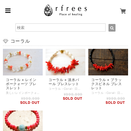
コーラル
コーラル × レイン
コーラル × 淡水パ
コーラル × ブラッ
ボークォーツ ブレ
ール ブレスレット
クスピネル ブレス
スレット
レット
コーラル -Coral- 日本では、和名である「珊瑚」の方に馴染みがあるコーラルは、海がルーツなだけに、航行の安全や嵐を鎮めるなど、船乗りのお守りとされてきました。 珊瑚の中でも、鮮やかな赤色の珊瑚は火災から身を守ると信じられ、血液をイメージさせるため、健康に働きかけ長寿をもたらすとされています。 ピンク色のものは、幸せな結婚、白色のものは純粋さや子供の健康を守る力があると言われています。 パール -Pearl- 母親のような優しさと包容力を授け、女性的な魅力を引き出すを言われています。 人から愛される才能を開花させるとも言われ、恋愛や人間関係に大きく貢献してくれるでしょう。 子宝や繁栄を象徴し、古くから子育てのお守りとして身に着けられてきました。 また、パールを身に着けるだけで美意識が高まり、優雅さが漂うことも魅力のひとつです。 【石】 コーラル(染め)、淡水パール(ライス) 【素材】 ワイヤー、gold plating 【サイズ】 内周15cm～17cm（写真は16cm） ※モデルの手首周りサイズは14.5cm ※ハンドメイドかつ使用する石の大きさ・個数により、若干誤差が生じる可能性がありますので、予めご了承ください。 ※選択するサイズにより、使用する石の個数などが写真と異なってくることがありますので、予めご了承ください。 【商品番号】 BL-RF-0082 【天然石について】 天然石の特性上、細かい傷や内包物を含むものがございます。 天然石ならではの風合いとしてご了承くださいませ。 また、使用するモニター環境(PCやスマートフォン、タブレット端末など)の違いによって実際の色味と異なって見えることがありますことをご理解、ご承知おきください。 【備考】 店舗にて同時販売しているため、タイミングによりご注文頂きました商品が在庫切れとなる場合もございます。その場合は、メールにてご連絡差し上げますので、予めご了承ください。 また、SoldOutとなっている商品(おもにブレスレット)も、在庫状況によっては同じようにお作りすることも可能な場合がございますので、ご相談ください。
美しいレインボークォーツにピンク色がかわいいサンゴを合わせました。 夏らしい爽やかなデザインで、これからの季節にぴったりです。 女子力UPしてくれそうです！ コーラル -Coral- 日本では、和名である「珊瑚」の方に馴染みがあるコーラルは、海がルーツなだけに、航行の安全や嵐を鎮めるなど、船乗りのお守りとされてきました。 珊瑚の中でも、鮮やかな赤色の珊瑚は火災から身を守ると信じられ、血液をイメージさせるため、健康に働きかけ長寿をもたらすとされています。 ピンク色のものは、幸せな結婚、白色のものは純粋さや子供の健康を守る力があると言われています。 アイリスクォーツ -Iris Quartz- アイリスとは、ギリシャ神話に登場する女神の名前です。 石が成長する時に生じる亀裂や歪み等に光が当たると、虹色に輝く珍しい石です。別名レインボークリスタルとも呼ばれています。 アイリスクォーツは、傷や困難を乗り越えた先にある未来を描くとされる石でもあります。 心に強く願うと、虹色の数だけ願いが叶うとされる、幸福のパワーストーンとして知られています。 持ち主を輝かせてくれ、カリスマ性や人気運がアップすると言われています。 【石】 コーラル(染め)(5×8mmカット)、ブラジルレインボークォーツ(8mm) 【素材】 シリコンゴム、gold plating 【サイズ】 内周14cm～15.5cm(写真は15.5cm) ※モデルの手首周りサイズは14.5cm ※ハンドメイド商品のため、若干誤差が生じる可能性がありますので、予めご了承ください。 【商品番号】 BL-AS-0096 【天然石について】 天然石の特性上、細かい傷や内包物を含むものがございます。 天然石ならではの風合いとしてご了承くださいませ。 また、使用するモニター環境(PCやスマートフォン、タブレット端末など)の違いによって実際の色味と異なって見えることがありますことをご理解、ご承知おきください。 【備考】 店舗にて同時販売しているため、タイミングによりご注文頂きました商品が在庫切れとなる場合もございます。その場合は、メールにてご連絡差し上げますので、予めご了承ください。 また、SoldOutとなっている商品(おもにブレスレット)も、在庫状況によっては同じようにお作りすることも可能な場合がございますので、ご相談ください。
コーラル -Coral- 日本では、和名である「珊瑚」の方に馴染みがあるコーラルは、海がルーツなだけに、航行の安全や嵐を鎮めるなど、船乗りのお守りとされてきました。 珊瑚の中でも、鮮やかな赤色の珊瑚は火災から身を守ると信じられ、血液をイメージさせるため、健康に働きかけ長寿をもたらすとされています。 ピンク色のものは、幸せな結婚、白色のものは純粋さや子供の健康を守る力があると言われています。 ブラックスピネル -Black Spinel- 「ブラックダイヤモンドに匹敵する輝きを持つ石」とされ、男女問わず幅広い人気のあるパワーストーンです。 ネガティブなパワーを跳ね返す力があることから、魔除けの効果があると言われています。その強い力から、自己実現や願望達成に対して強いサポートをしてくれるとされています。 【石】 コーラル(染め)、ブラックスピネル(3×5mm) 【素材】 ワイヤー、gold plating 【サイズ】 内周14cm～17cm（写真は16cm） ※モデルの手首周りサイズは14.5cm ※ハンドメイドかつ使用する石の大きさ・個数により、若干誤差が生じる可能性がありますので、予めご了承ください。 ※選択するサイズにより、使用する石の個数などが写真と異なってくることがありますので、予めご了承ください。 【商品番号】 BL-RF-0083 【天然石について】 天然石の特性上、細かい傷や内包物を含むものがございます。 天然石ならではの風合いとしてご了承くださいませ。 また、使用するモニター環境(PCやスマートフォン、タブレット端末など)の違いによって実際の色味と異なって見えることがありますことをご理解、ご承知おきください。 【備考】 店舗にて同時販売しているため、タイミングによりご注文頂きました商品が在庫切れとなる場合もございます。その場合は、メールにてご連絡差し上げますので、予めご了承ください。 また、SoldOutとなっている商品(おもにブレスレット)も、在庫状況によっては同じようにお作りすることも可能な場合がございますので、ご相談ください。
¥999,999
¥999,999
SOLD OUT
¥999,999
SOLD OUT
SOLD OUT